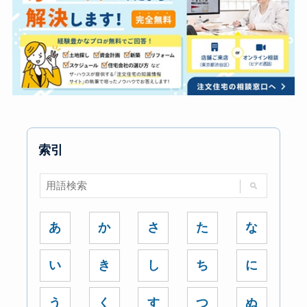
索引
あ
か
さ
た
な
い
き
し
ち
に
う
く
す
つ
ぬ