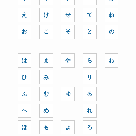
え
け
せ
て
ね
お
こ
そ
と
の
は
ま
や
ら
わ
ひ
み
り
ふ
む
ゆ
る
へ
め
れ
ほ
も
よ
ろ