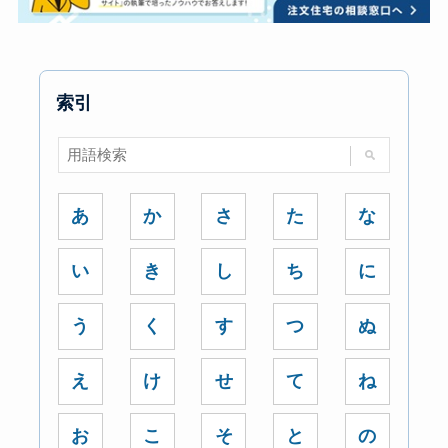
索引
あ
か
さ
た
な
い
き
し
ち
に
う
く
す
つ
ぬ
え
け
せ
て
ね
お
こ
そ
と
の