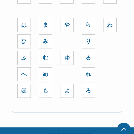
は
ま
や
ら
わ
ひ
み
り
ふ
む
ゆ
る
へ
め
れ
ほ
も
よ
ろ