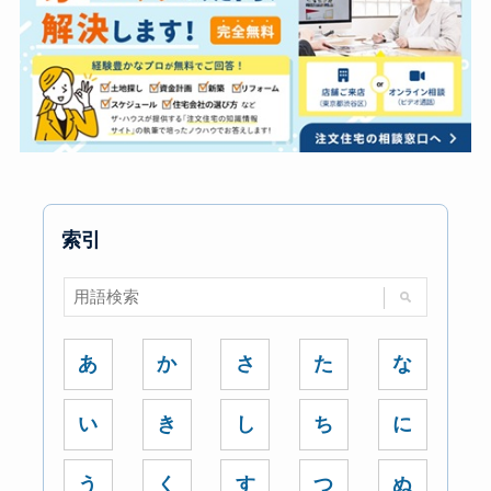
索引
あ
か
さ
た
な
い
き
し
ち
に
う
く
す
つ
ぬ