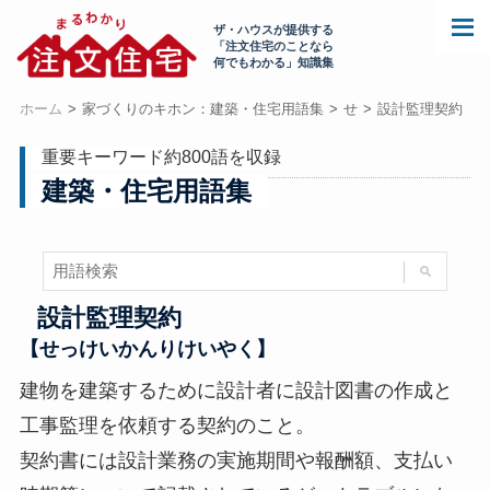
ザ・ハウスが提供する
「注文住宅のことなら
何でもわかる」知識集
ホーム
家づくりのキホン：建築・住宅用語集
せ
設計監理契約
重要キーワード約800語を収録
建築・住宅用語集
設計監理契約
【せっけいかんりけいやく】
建物を建築するために設計者に設計図書の作成と
工事監理を依頼する契約のこと。
契約書には設計業務の実施期間や報酬額、支払い