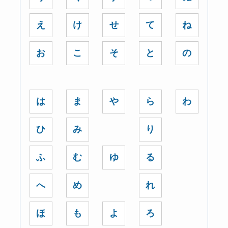
え
け
せ
て
ね
お
こ
そ
と
の
は
ま
や
ら
わ
ひ
み
り
ふ
む
ゆ
る
へ
め
れ
ほ
も
よ
ろ