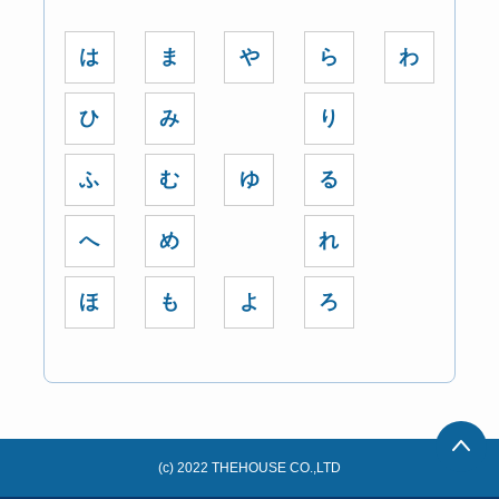
は
ま
や
ら
わ
ひ
み
り
ふ
む
ゆ
る
へ
め
れ
ほ
も
よ
ろ
(c) 2022 THEHOUSE CO.,LTD