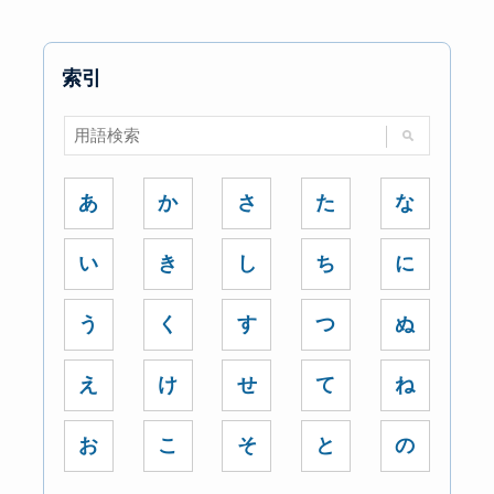
索引
あ
か
さ
た
な
い
き
し
ち
に
う
く
す
つ
ぬ
え
け
せ
て
ね
お
こ
そ
と
の