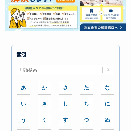
索引
あ
か
さ
た
な
い
き
し
ち
に
う
く
す
つ
ぬ