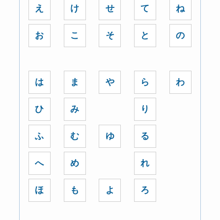
え
け
せ
て
ね
お
こ
そ
と
の
は
ま
や
ら
わ
ひ
み
り
ふ
む
ゆ
る
へ
め
れ
ほ
も
よ
ろ