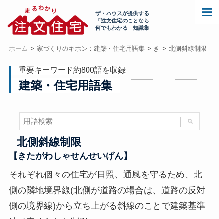
ザ・ハウスが提供する
「注文住宅のことなら
何でもわかる」知識集
ホーム
家づくりのキホン：建築・住宅用語集
き
北側斜線制限
重要キーワード約800語を収録
建築・住宅用語集
北側斜線制限
【きたがわしゃせんせいげん】
それぞれ個々の住宅が日照、通風を守るため、北
側の隣地境界線(北側が道路の場合は、道路の反対
側の境界線)から立ち上がる斜線のことで建築基準