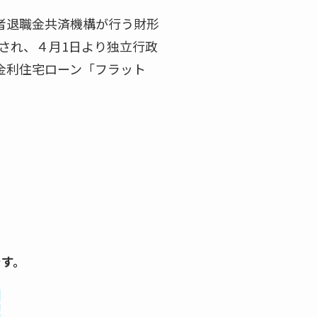
者退職金共済機構が行う財形
止され、４月1日より独立行政
金利住宅ローン「フラット
です。