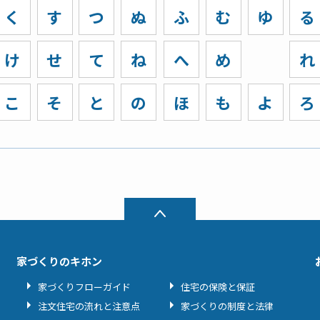
く
す
つ
ぬ
ふ
む
ゆ
る
け
せ
て
ね
へ
め
れ
こ
そ
と
の
ほ
も
よ
ろ
家づくりのキホン
家づくりフローガイド
住宅の保険と保証
注文住宅の流れと注意点
家づくりの制度と法律