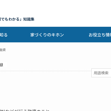
何でもわかる」知識集
知る
家づくりのキホン
お役立ち情
融資
録