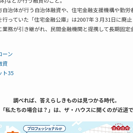
体)などが行う融資のこと。
方自治体が行う自治体融資や、住宅金融支援機構や勤労
行っていた「住宅金融公庫」は2007年３月31日に廃
に業務が引き継がれ、民間金融機関と提携して長期固定
ローン
融資
ト35
調べれば、答えらしきものは見つかる時代。
「私たちの場合は？」は、
ザ・ハウスに聞くのが近道