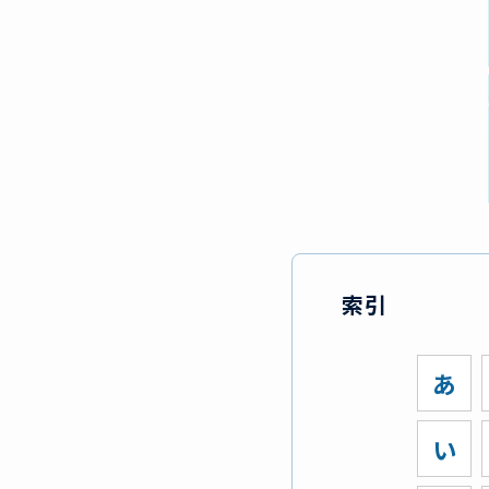
索引
あ
い