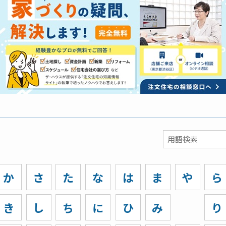
か
さ
た
な
は
ま
や
ら
き
し
ち
に
ひ
み
り