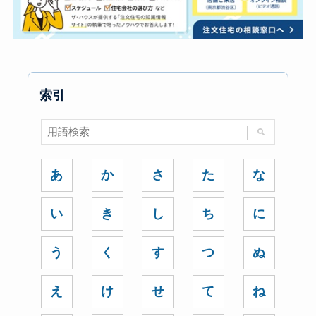
索引
あ
か
さ
た
な
い
き
し
ち
に
う
く
す
つ
ぬ
え
け
せ
て
ね