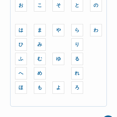
お
こ
そ
と
の
は
ま
や
ら
わ
ひ
み
り
ふ
む
ゆ
る
へ
め
れ
ほ
も
よ
ろ