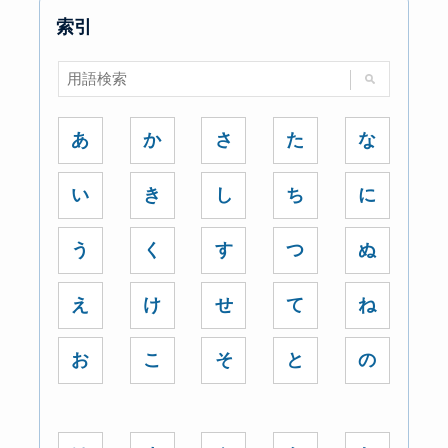
索引
あ
か
さ
た
な
い
き
し
ち
に
う
く
す
つ
ぬ
え
け
せ
て
ね
お
こ
そ
と
の