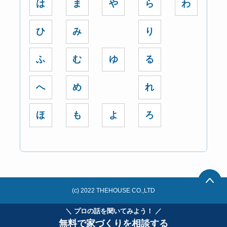
は
ま
や
ら
わ
ひ
み
り
ふ
む
ゆ
る
へ
め
れ
ほ
も
よ
ろ
(c) 2022 THEHOUSE CO.,LTD
＼ プロの話を聞いてみよう！ ／
無料で家づくりを相談する