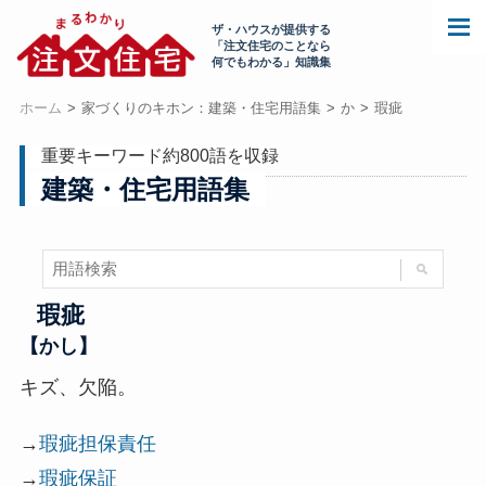
ザ・ハウスが提供する
「注文住宅のことなら
何でもわかる」知識集
ホーム
家づくりのキホン：建築・住宅用語集
か
瑕疵
重要キーワード約800語を収録
建築・住宅用語集
瑕疵
【かし】
キズ、欠陥。
→
瑕疵担保責任
→
瑕疵保証