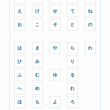
え
け
せ
て
ね
お
こ
そ
と
の
は
ま
や
ら
わ
ひ
み
り
ふ
む
ゆ
る
へ
め
れ
ほ
も
よ
ろ