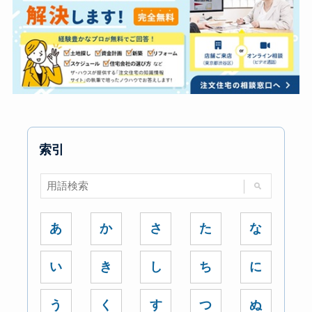
索引
あ
か
さ
た
な
い
き
し
ち
に
う
く
す
つ
ぬ