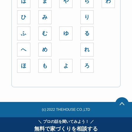
は
ま
や
ら
わ
ひ
み
り
ふ
む
ゆ
る
へ
め
れ
ほ
も
よ
ろ
(c) 2022 THEHOUSE CO.,LTD
＼ プロの話を聞いてみよう！ ／
無料で家づくりを相談する