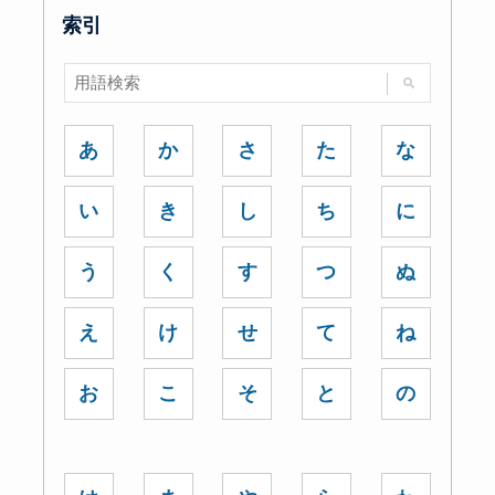
索引
あ
か
さ
た
な
い
き
し
ち
に
う
く
す
つ
ぬ
え
け
せ
て
ね
お
こ
そ
と
の