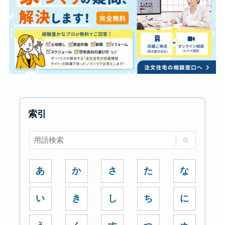
索引
あ
か
さ
た
な
い
き
し
ち
に