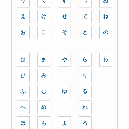
う
く
す
つ
ぬ
え
け
せ
て
ね
お
こ
そ
と
の
は
ま
や
ら
わ
ひ
み
り
ふ
む
ゆ
る
へ
め
れ
ほ
も
よ
ろ