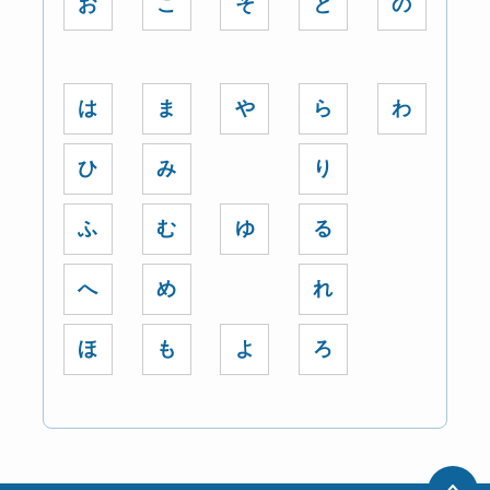
お
こ
そ
と
の
は
ま
や
ら
わ
ひ
み
り
ふ
む
ゆ
る
へ
め
れ
ほ
も
よ
ろ