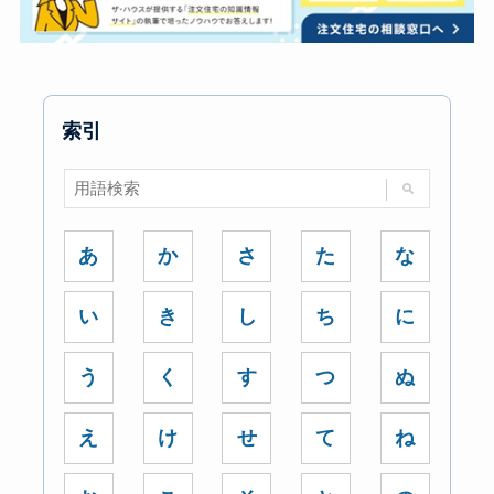
索引
あ
か
さ
た
な
い
き
し
ち
に
う
く
す
つ
ぬ
え
け
せ
て
ね