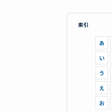
索引
あ
い
う
え
お