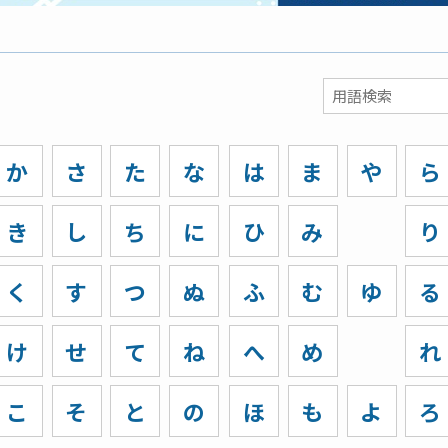
か
さ
た
な
は
ま
や
ら
き
し
ち
に
ひ
み
り
く
す
つ
ぬ
ふ
む
ゆ
る
け
せ
て
ね
へ
め
れ
こ
そ
と
の
ほ
も
よ
ろ