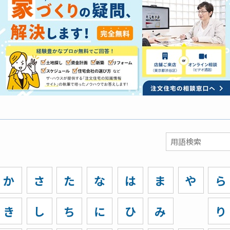
か
さ
た
な
は
ま
や
ら
き
し
ち
に
ひ
み
り