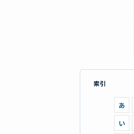
索引
あ
い