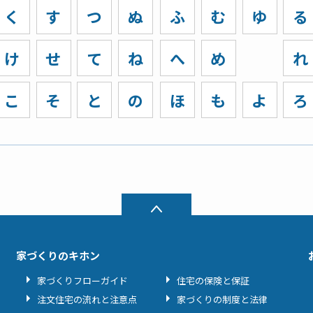
く
す
つ
ぬ
ふ
む
ゆ
る
け
せ
て
ね
へ
め
れ
こ
そ
と
の
ほ
も
よ
ろ
家づくりのキホン
家づくりフローガイド
住宅の保険と保証
注文住宅の流れと注意点
家づくりの制度と法律