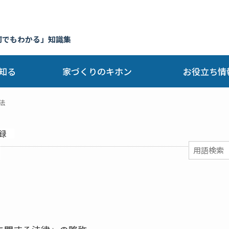
何でもわかる」知識集
知る
家づくりのキホン
お役立ち情
法
録