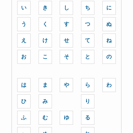
い
き
し
ち
に
う
く
す
つ
ぬ
え
け
せ
て
ね
お
こ
そ
と
の
は
ま
や
ら
わ
ひ
み
り
ふ
む
ゆ
る