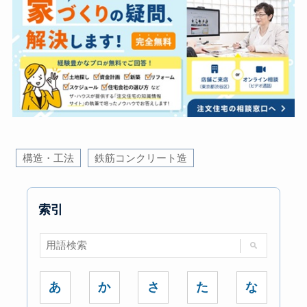
構造・工法
鉄筋コンクリート造
索引
あ
か
さ
た
な