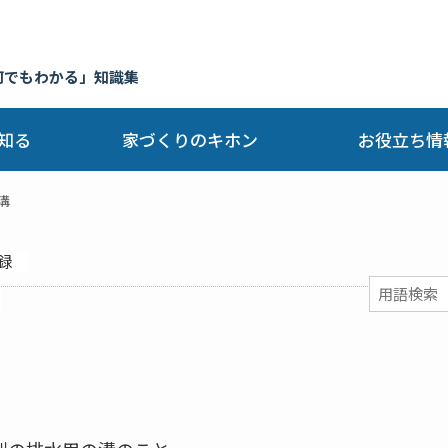
何でもわかる」知識集
知る
家づくりのキホン
お役立ち情
溝
録