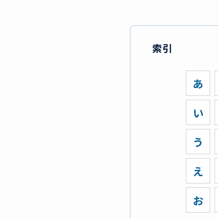
索引
あ
い
う
え
お