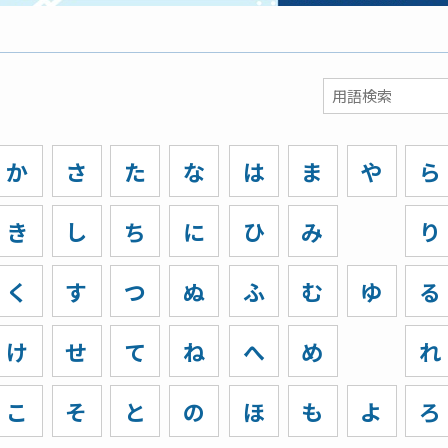
か
さ
た
な
は
ま
や
ら
き
し
ち
に
ひ
み
り
く
す
つ
ぬ
ふ
む
ゆ
る
け
せ
て
ね
へ
め
れ
こ
そ
と
の
ほ
も
よ
ろ