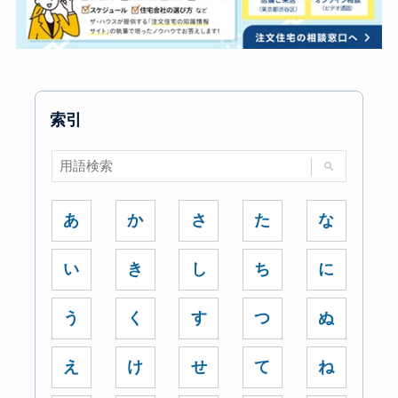
索引
あ
か
さ
た
な
い
き
し
ち
に
う
く
す
つ
ぬ
え
け
せ
て
ね