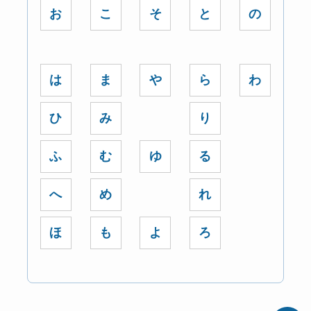
お
こ
そ
と
の
は
ま
や
ら
わ
ひ
み
り
ふ
む
ゆ
る
へ
め
れ
ほ
も
よ
ろ