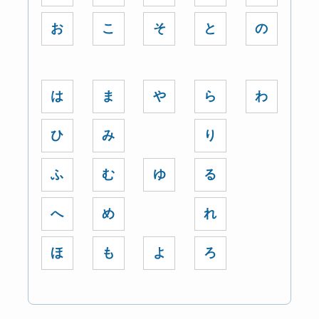
お
こ
そ
と
の
は
ま
や
ら
わ
ひ
み
り
ふ
む
ゆ
る
へ
め
れ
ほ
も
よ
ろ