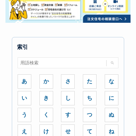
索引
あ
か
さ
た
な
い
き
し
ち
に
う
く
す
つ
ぬ
え
け
せ
て
ね