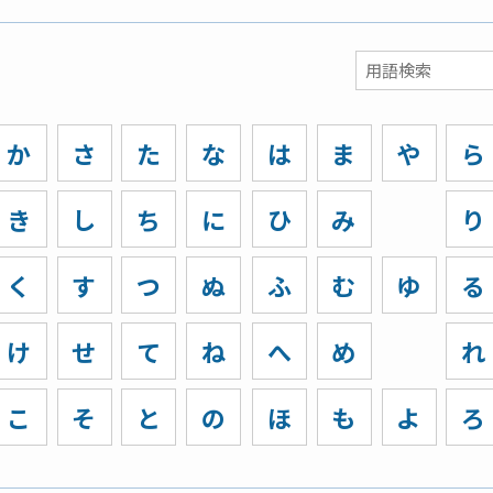
か
さ
た
な
は
ま
や
ら
き
し
ち
に
ひ
み
り
く
す
つ
ぬ
ふ
む
ゆ
る
け
せ
て
ね
へ
め
れ
こ
そ
と
の
ほ
も
よ
ろ