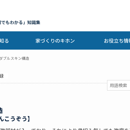
何でもわかる」知識集
知る
家づくりのキホン
お役立ち情
ダブルスキン構造
録
造
んこうぞう】