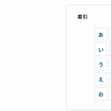
索引
あ
い
う
え
お