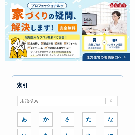
索引
あ
か
さ
た
な