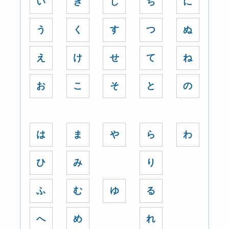
い
き
し
ち
に
う
く
す
つ
ぬ
え
け
せ
て
ね
お
こ
そ
と
の
は
ま
や
ら
わ
ひ
み
り
ふ
む
ゆ
る
へ
め
れ