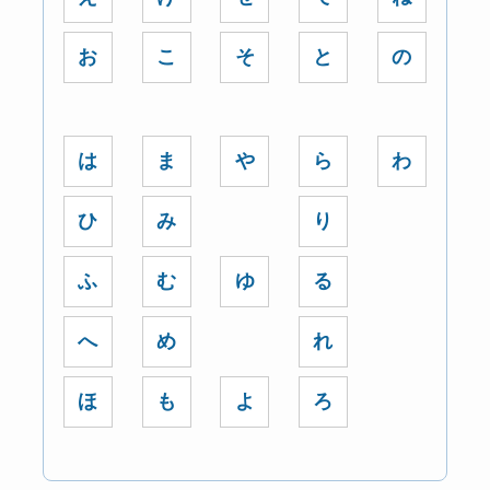
お
こ
そ
と
の
は
ま
や
ら
わ
ひ
み
り
ふ
む
ゆ
る
へ
め
れ
ほ
も
よ
ろ