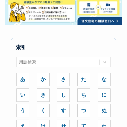
索引
あ
か
さ
た
な
い
き
し
ち
に
う
く
す
つ
ぬ
え
け
せ
て
ね