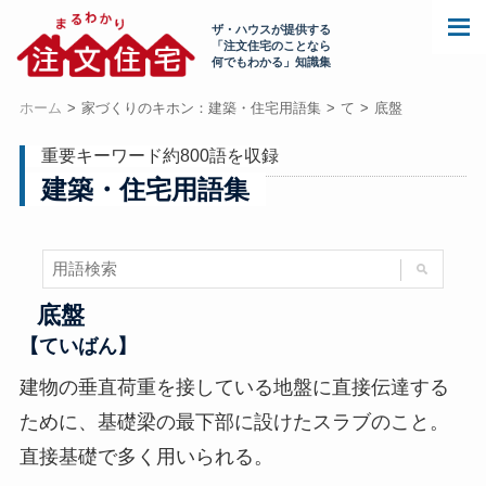
ザ・ハウスが提供する
「注文住宅のことなら
何でもわかる」知識集
ホーム
家づくりのキホン：建築・住宅用語集
て
底盤
重要キーワード約800語を収録
建築・住宅用語集
底盤
【ていばん】
建物の垂直荷重を接している地盤に直接伝達する
ために、基礎梁の最下部に設けたスラブのこと。
直接基礎で多く用いられる。