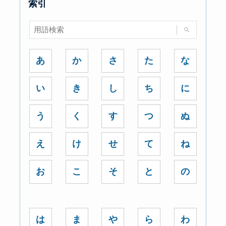
索引
あ
か
さ
た
な
い
き
し
ち
に
う
く
す
つ
ぬ
え
け
せ
て
ね
お
こ
そ
と
の
は
ま
や
ら
わ