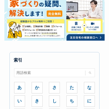
索引
あ
か
さ
た
な
い
き
し
ち
に