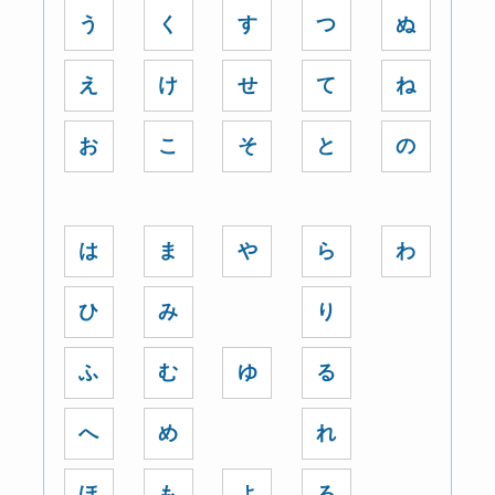
う
く
す
つ
ぬ
え
け
せ
て
ね
お
こ
そ
と
の
は
ま
や
ら
わ
ひ
み
り
ふ
む
ゆ
る
へ
め
れ
ほ
も
よ
ろ