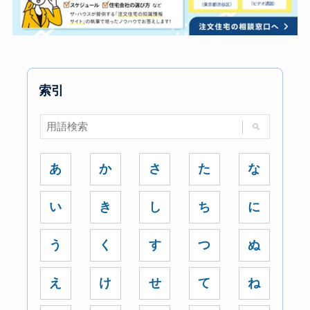
索引
あ
か
さ
た
な
い
き
し
ち
に
う
く
す
つ
ぬ
え
け
せ
て
ね