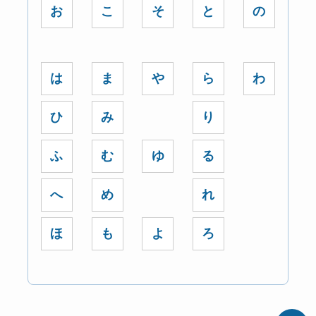
お
こ
そ
と
の
は
ま
や
ら
わ
ひ
み
り
ふ
む
ゆ
る
へ
め
れ
ほ
も
よ
ろ