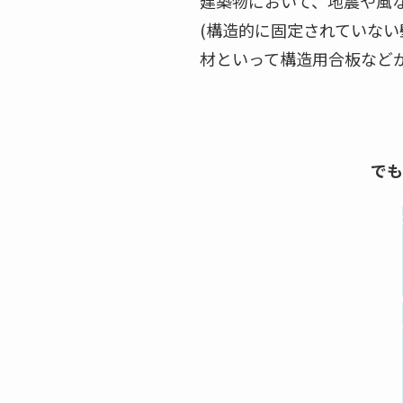
建築物において、地震や風な
(構造的に固定されていな
材といって構造用合板など
でも