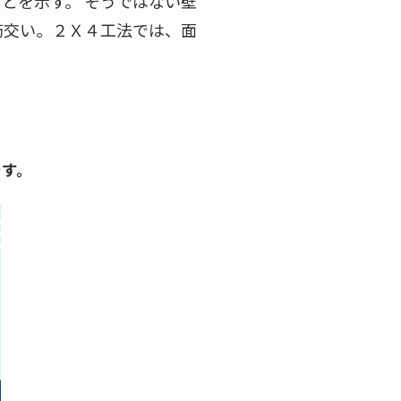
とを示す。 そうではない壁
筋交い。２Ｘ４工法では、面
です。