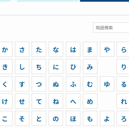
か
さ
た
な
は
ま
や
ら
き
し
ち
に
ひ
み
り
く
す
つ
ぬ
ふ
む
ゆ
る
け
せ
て
ね
へ
め
れ
こ
そ
と
の
ほ
も
よ
ろ