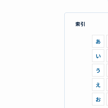
索引
あ
い
う
え
お