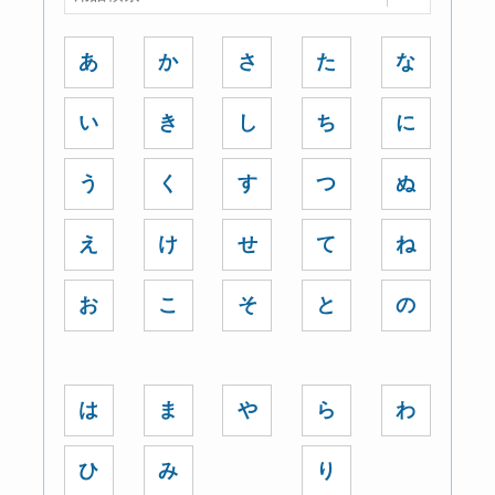
あ
か
さ
た
な
い
き
し
ち
に
う
く
す
つ
ぬ
え
け
せ
て
ね
お
こ
そ
と
の
は
ま
や
ら
わ
ひ
み
り