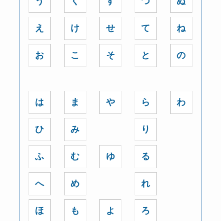
う
く
す
つ
ぬ
え
け
せ
て
ね
お
こ
そ
と
の
は
ま
や
ら
わ
ひ
み
り
ふ
む
ゆ
る
へ
め
れ
ほ
も
よ
ろ