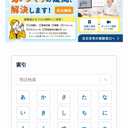
索引
あ
か
さ
た
な
い
き
し
ち
に