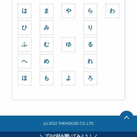
は
ま
や
ら
わ
ひ
み
り
ふ
む
ゆ
る
へ
め
れ
ほ
も
よ
ろ
(c) 2022 THEHOUSE CO.,LTD
＼ プロの話を聞いてみよう！ ／