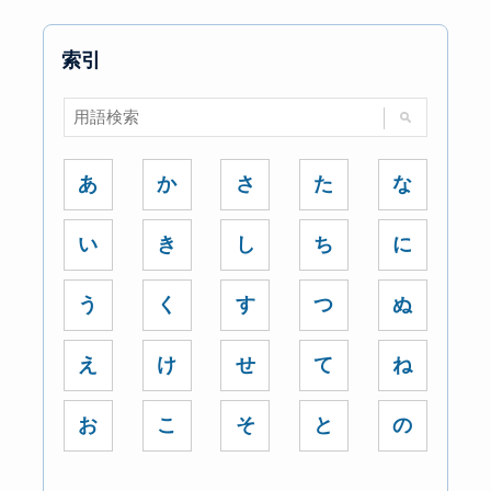
索引
あ
か
さ
た
な
い
き
し
ち
に
う
く
す
つ
ぬ
え
け
せ
て
ね
お
こ
そ
と
の