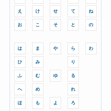
え
け
せ
て
ね
お
こ
そ
と
の
は
ま
や
ら
わ
ひ
み
り
ふ
む
ゆ
る
へ
め
れ
ほ
も
よ
ろ