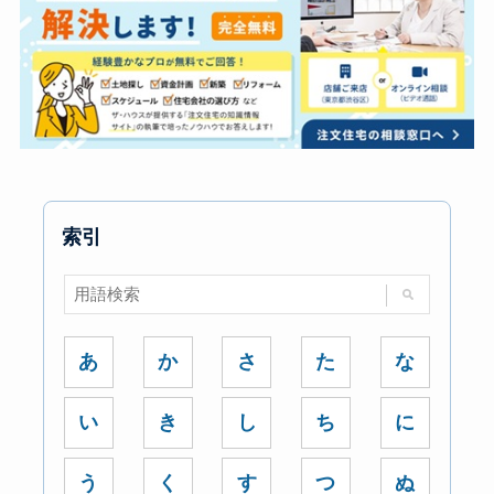
索引
あ
か
さ
た
な
い
き
し
ち
に
う
く
す
つ
ぬ