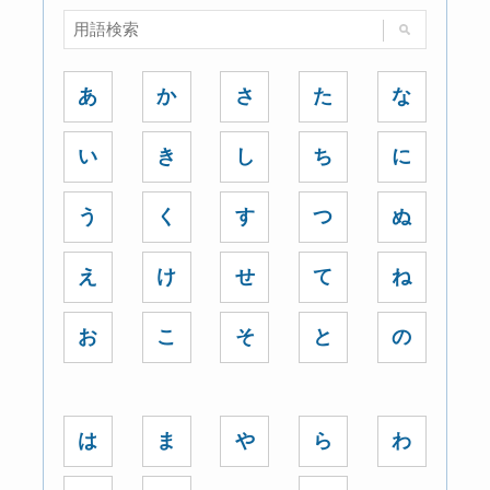
あ
か
さ
た
な
い
き
し
ち
に
う
く
す
つ
ぬ
え
け
せ
て
ね
お
こ
そ
と
の
は
ま
や
ら
わ