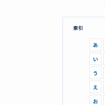
索引
あ
い
う
え
お