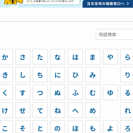
か
さ
た
な
は
ま
や
ら
き
し
ち
に
ひ
み
り
く
す
つ
ぬ
ふ
む
ゆ
る
け
せ
て
ね
へ
め
れ
こ
そ
と
の
ほ
も
よ
ろ