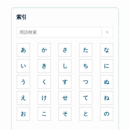
索引
あ
か
さ
た
な
い
き
し
ち
に
う
く
す
つ
ぬ
え
け
せ
て
ね
お
こ
そ
と
の