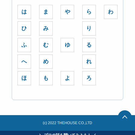
は
ま
や
ら
わ
ひ
み
り
ふ
む
ゆ
る
へ
め
れ
ほ
も
よ
ろ
(c) 2022 THEHOUSE CO.,LTD