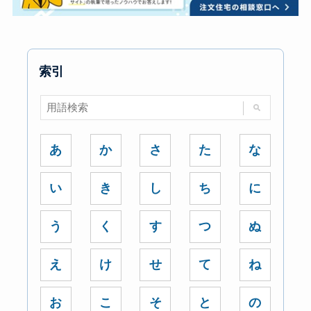
索引
あ
か
さ
た
な
い
き
し
ち
に
う
く
す
つ
ぬ
え
け
せ
て
ね
お
こ
そ
と
の