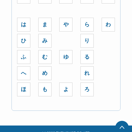
は
ま
や
ら
わ
ひ
み
り
ふ
む
ゆ
る
へ
め
れ
ほ
も
よ
ろ