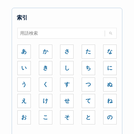
索引
あ
か
さ
た
な
い
き
し
ち
に
う
く
す
つ
ぬ
え
け
せ
て
ね
お
こ
そ
と
の