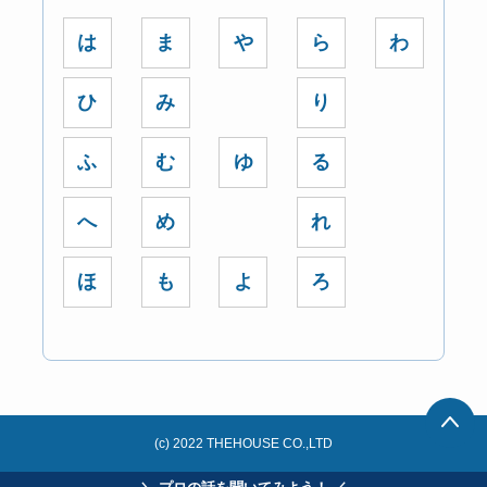
は
ま
や
ら
わ
ひ
み
り
ふ
む
ゆ
る
へ
め
れ
ほ
も
よ
ろ
(c) 2022 THEHOUSE CO.,LTD