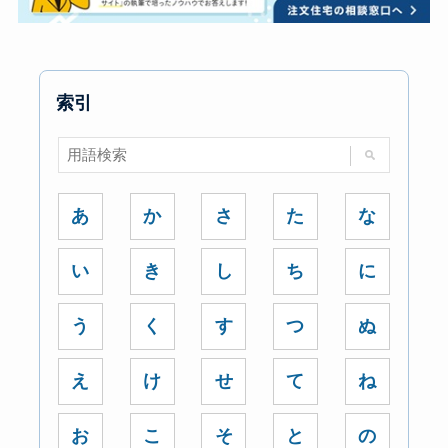
索引
あ
か
さ
た
な
い
き
し
ち
に
う
く
す
つ
ぬ
え
け
せ
て
ね
お
こ
そ
と
の