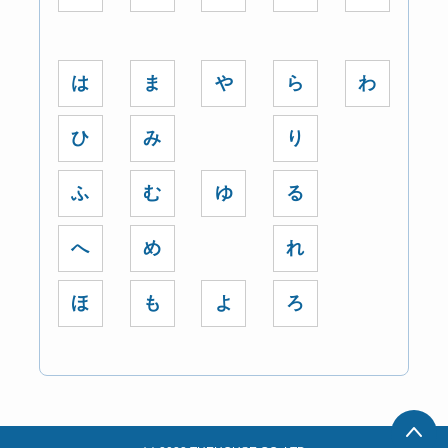
は
ま
や
ら
わ
ひ
み
り
ふ
む
ゆ
る
へ
め
れ
ほ
も
よ
ろ