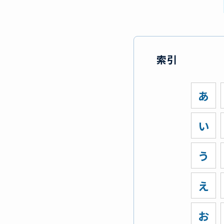
索引
あ
い
う
え
お