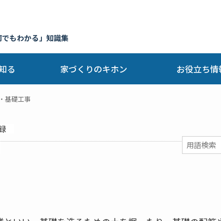
何でもわかる」知識集
知る
家づくりのキホン
お役立ち情
・基礎工事
録
】