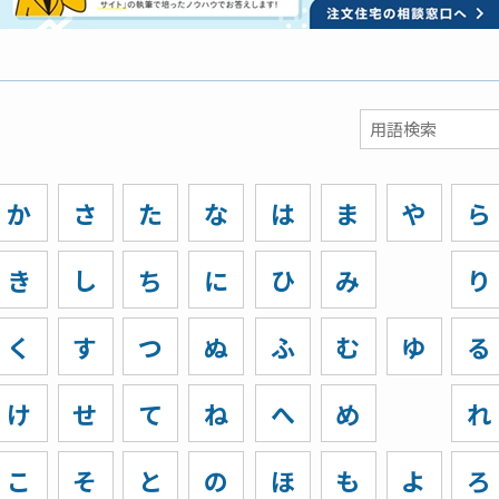
か
さ
た
な
は
ま
や
ら
き
し
ち
に
ひ
み
り
く
す
つ
ぬ
ふ
む
ゆ
る
け
せ
て
ね
へ
め
れ
こ
そ
と
の
ほ
も
よ
ろ