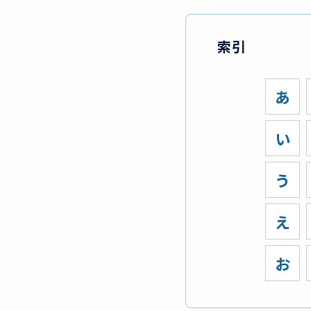
索引
あ
い
う
え
お