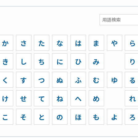
か
さ
た
な
は
ま
や
ら
き
し
ち
に
ひ
み
り
く
す
つ
ぬ
ふ
む
ゆ
る
け
せ
て
ね
へ
め
れ
こ
そ
と
の
ほ
も
よ
ろ