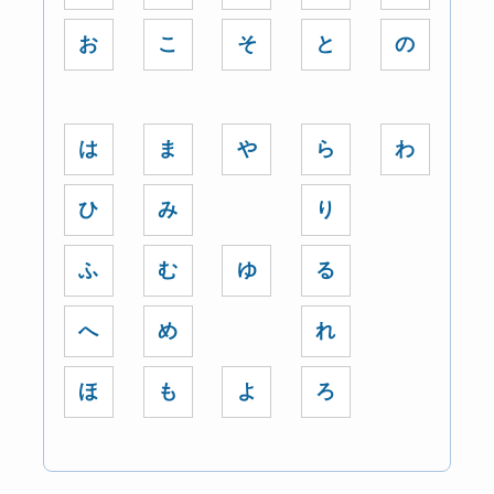
お
こ
そ
と
の
は
ま
や
ら
わ
ひ
み
り
ふ
む
ゆ
る
へ
め
れ
ほ
も
よ
ろ