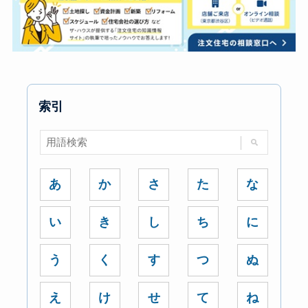
索引
あ
か
さ
た
な
い
き
し
ち
に
う
く
す
つ
ぬ
え
け
せ
て
ね