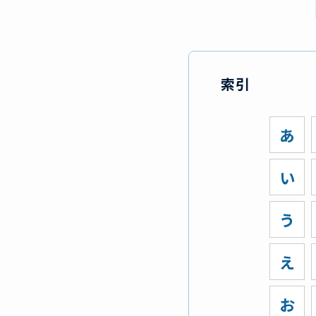
索引
あ
い
う
え
お