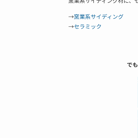
窯業系サイディング材に、
→
窯業系サイディング
→
セラミック
でも