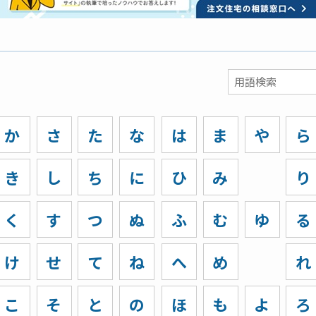
か
さ
た
な
は
ま
や
ら
き
し
ち
に
ひ
み
り
く
す
つ
ぬ
ふ
む
ゆ
る
け
せ
て
ね
へ
め
れ
こ
そ
と
の
ほ
も
よ
ろ