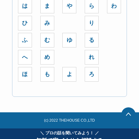
は
ま
や
ら
わ
ひ
み
り
ふ
む
ゆ
る
へ
め
れ
ほ
も
よ
ろ
(c) 2022 THEHOUSE CO.,LTD
＼ プロの話を聞いてみよう！ ／