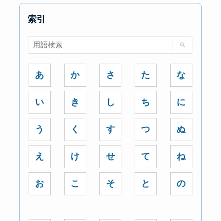
索引
あ
か
さ
た
な
い
き
し
ち
に
う
く
す
つ
ぬ
え
け
せ
て
ね
お
こ
そ
と
の