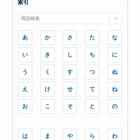
索引
あ
か
さ
た
な
い
き
し
ち
に
う
く
す
つ
ぬ
え
け
せ
て
ね
お
こ
そ
と
の
は
ま
や
ら
わ