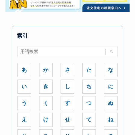
索引
あ
か
さ
た
な
い
き
し
ち
に
う
く
す
つ
ぬ
え
け
せ
て
ね