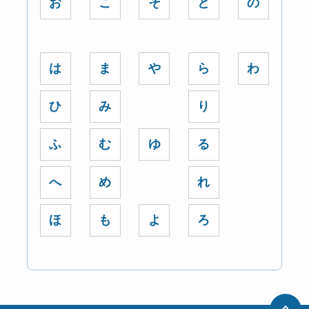
お
こ
そ
と
の
は
ま
や
ら
わ
ひ
み
り
ふ
む
ゆ
る
へ
め
れ
ほ
も
よ
ろ