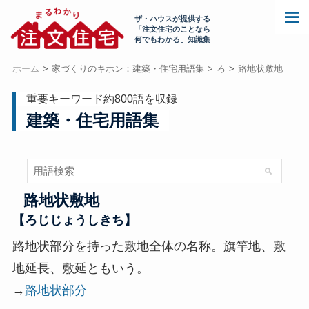
ザ・ハウスが提供する
「注文住宅のことなら
何でもわかる」知識集
ホーム
家づくりのキホン：建築・住宅用語集
ろ
路地状敷地
重要キーワード約800語を収録
建築・住宅用語集
路地状敷地
【ろじじょうしきち】
路地状部分を持った敷地全体の名称。旗竿地、敷
地延長、敷延ともいう。
→
路地状部分