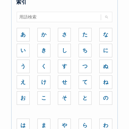
索引
あ
か
さ
た
な
い
き
し
ち
に
う
く
す
つ
ぬ
え
け
せ
て
ね
お
こ
そ
と
の
は
ま
や
ら
わ