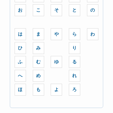
お
こ
そ
と
の
は
ま
や
ら
わ
ひ
み
り
ふ
む
ゆ
る
へ
め
れ
ほ
も
よ
ろ