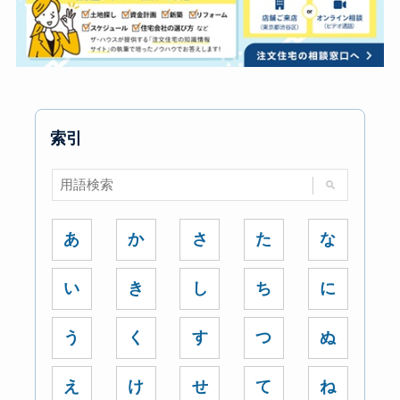
索引
あ
か
さ
た
な
い
き
し
ち
に
う
く
す
つ
ぬ
え
け
せ
て
ね