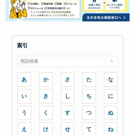
索引
あ
か
さ
た
な
い
き
し
ち
に
う
く
す
つ
ぬ
え
け
せ
て
ね