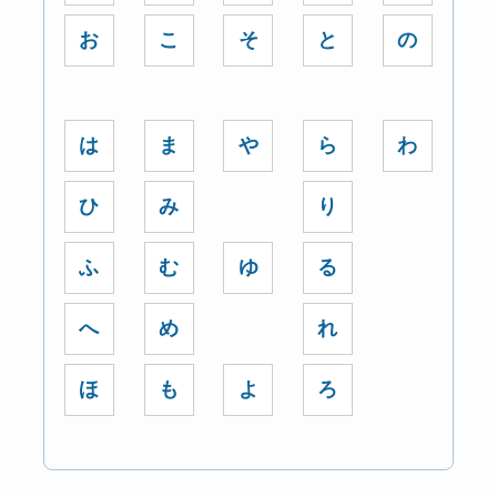
お
こ
そ
と
の
は
ま
や
ら
わ
ひ
み
り
ふ
む
ゆ
る
へ
め
れ
ほ
も
よ
ろ