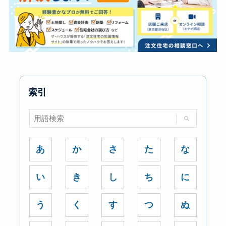
索引
あ
か
さ
た
な
い
き
し
ち
に
う
く
す
つ
ぬ