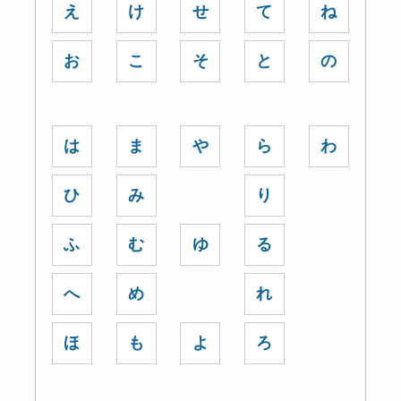
え
け
せ
て
ね
お
こ
そ
と
の
は
ま
や
ら
わ
ひ
み
り
ふ
む
ゆ
る
へ
め
れ
ほ
も
よ
ろ