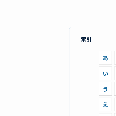
索引
あ
い
う
え