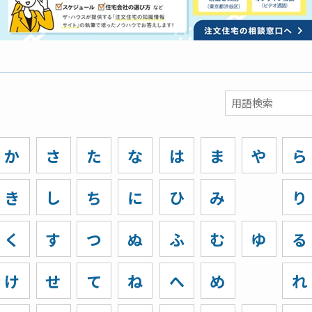
か
さ
た
な
は
ま
や
ら
き
し
ち
に
ひ
み
り
く
す
つ
ぬ
ふ
む
ゆ
る
け
せ
て
ね
へ
め
れ