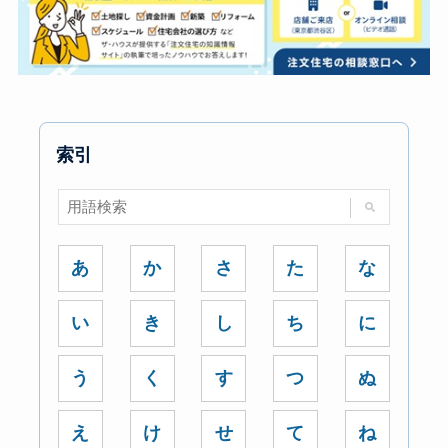
索引
あ
か
さ
た
な
い
き
し
ち
に
う
く
す
つ
ぬ
え
け
せ
て
ね