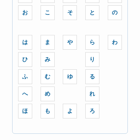
お
こ
そ
と
の
は
ま
や
ら
わ
ひ
み
り
ふ
む
ゆ
る
へ
め
れ
ほ
も
よ
ろ