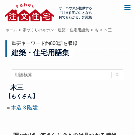
ザ・ハウスが提供する
「注文住宅のことなら
何でもわかる」知識集
ホーム
家づくりのキホン：建築・住宅用語集
も
木三
重要キーワード約800語を収録
建築・住宅用語集
木三
【もくさん】
＝
木造３階建