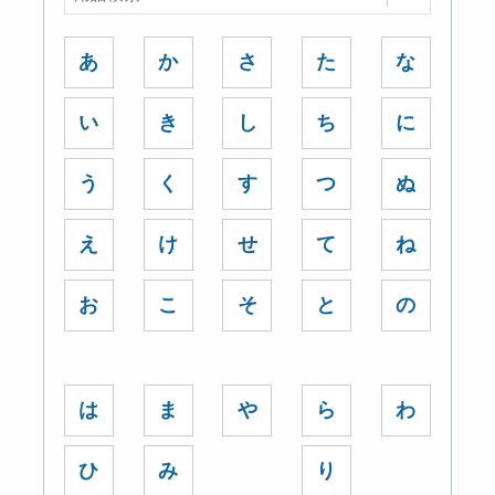
あ
か
さ
た
な
い
き
し
ち
に
う
く
す
つ
ぬ
え
け
せ
て
ね
お
こ
そ
と
の
は
ま
や
ら
わ
ひ
み
り