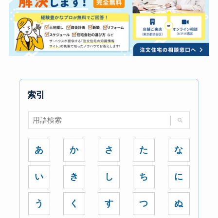
索引
あ
か
さ
た
な
い
き
し
ち
に
う
く
す
つ
ぬ