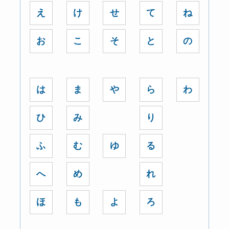
え
け
せ
て
ね
お
こ
そ
と
の
は
ま
や
ら
わ
ひ
み
り
ふ
む
ゆ
る
へ
め
れ
ほ
も
よ
ろ